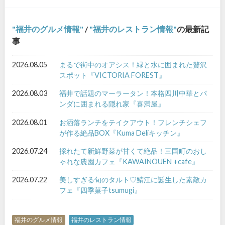
福井のグルメ情報
/
福井のレストラン情報
の最新記
事
2026.08.05
まるで街中のオアシス！緑と水に囲まれた贅沢
スポット『VICTORIA FOREST』
2026.08.03
福井で話題のマーラータン！本格四川中華とパ
ンダに囲まれる隠れ家『喜満屋』
2026.08.01
お洒落ランチをテイクアウト！フレンチシェフ
が作る絶品BOX『Kuma Deliキッチン』
2026.07.24
採れたて新鮮野菜が甘くて絶品！三国町のおし
ゃれな農園カフェ『KAWAINOUEN +cafe』
2026.07.22
美しすぎる旬のタルト♡鯖江に誕生した素敵カ
フェ『四季菓子tsumugi』
福井のグルメ情報
福井のレストラン情報