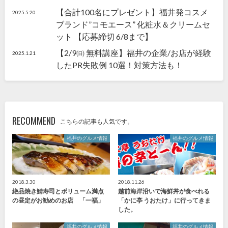
【合計100名にプレゼント】福井発コスメ
2025.5.20
ブランド”コモエース” 化粧水＆クリームセ
ット 【応募締切 6/8まで】
【2/9㈰ 無料講座】福井の企業/お店が経験
2025.1.21
したPR失敗例 10選！対策方法も！
RECOMMEND
こちらの記事も人気です。
福井のグルメ情報
福井のグルメ情報
2018.3.30
2018.11.26
絶品焼き鯖寿司とボリューム満点
越前海岸沿いで海鮮丼が食べれる
の昼定がお勧めのお店 「一福」
「かに亭 うおたけ」に行ってきま
した。
福井のグルメ情報
福井のグルメ情報