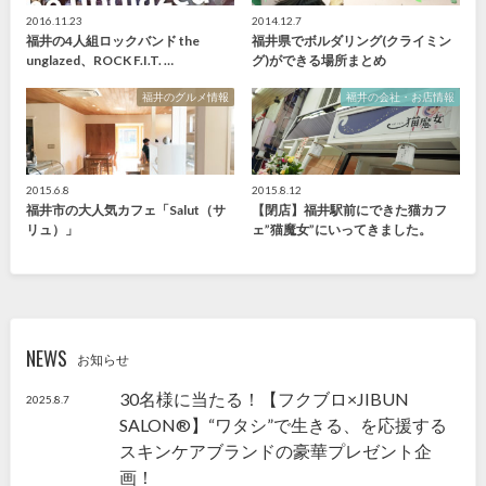
2016.11.23
2014.12.7
福井の4人組ロックバンド the
福井県でボルダリング(クライミン
unglazed、ROCK F.I.T. …
グ)ができる場所まとめ
福井のグルメ情報
福井の会社・お店情報
2015.6.8
2015.8.12
福井市の大人気カフェ「Salut（サ
【閉店】福井駅前にできた猫カフ
リュ）」
ェ”猫魔女”にいってきました。
NEWS
お知らせ
30名様に当たる！【フクブロ×JIBUN
2025.8.7
SALON®】“ワタシ”で生きる、を応援する
スキンケアブランドの豪華プレゼント企
画！