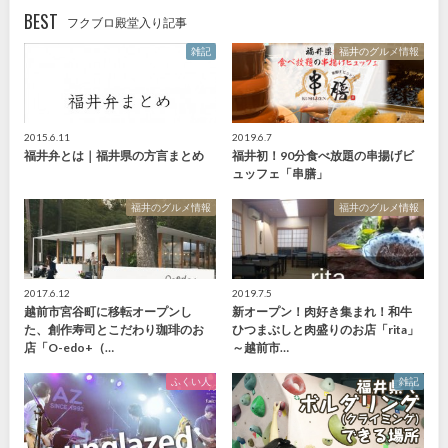
BEST
フクブロ殿堂入り記事
雑記
福井のグルメ情報
2015.6.11
2019.6.7
福井弁とは｜福井県の方言まとめ
福井初！90分食べ放題の串揚げビ
ュッフェ「串膳」
福井のグルメ情報
福井のグルメ情報
2017.6.12
2019.7.5
越前市宮谷町に移転オープンし
新オープン！肉好き集まれ！和牛
た、創作寿司とこだわり珈琲のお
ひつまぶしと肉盛りのお店「rita」
店「O-edo+（…
～越前市…
ふくい人
雑記