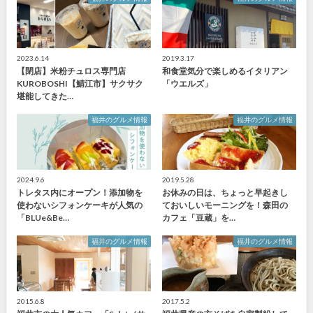
2023.6.14
2019.3.17
【閉店】米粉チュロス専門店
和食堂気分で楽しめるイタリアン
KUROBOSHI【鯖江市】サクサク
「ウエルズ」
堪能してきた…
福井のグルメ情報
福井のグルメ情報
2024.9.6
2019.5.28
トレタス内にオープン！添加物を
お休みの日は、ちょっと早起きし
使わないシフォンケーキが人気の
ておいしいモーニングを！森田の
「BLUe&Be…
カフェ「豆蔵」を…
福井のグルメ情報
福井のグルメ情報
2015.6.8
2017.5.2