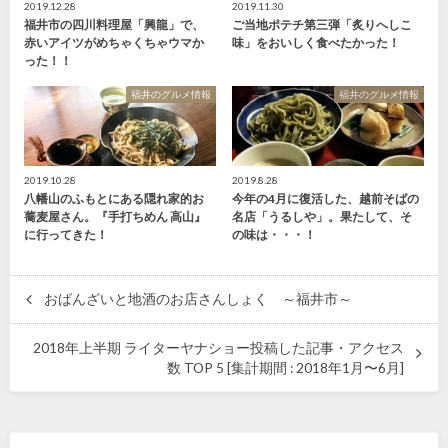
2019.12.28
2019.11.30
福井市の四川料理屋「興龍」で、
ご当地ポテチ第三弾「炙りへしこ
赤いアイツがめちゃくちゃウマか
味」をおいしく食べたかった！
った！！
福井のグルメ情報
福井のグルメ情報
2019.10.28
2019.8.28
八幡山のふもとにある隠れ家的お
今年の4月に復活した、越前そばの
蕎麦屋さん。『手打ちめん 高山』
名店「うるしや」。果たして、そ
に行ってきた！
の味は・・・！
おばんざいと地酒のお店さんしょく ～福井市～
2018年上半期 ライターヤナショー投稿した記事・アクセス
数 TOP 5 [集計期間 : 2018年1月〜6月]